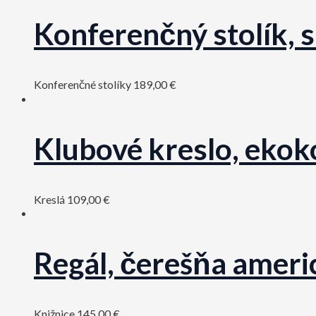
Konferenčný stolík, 
Konferenčné stolíky
189,00
€
Klubové kreslo, ekoko
Kreslá
109,00
€
Regál, čerešňa amer
Knižnice
145,00
€