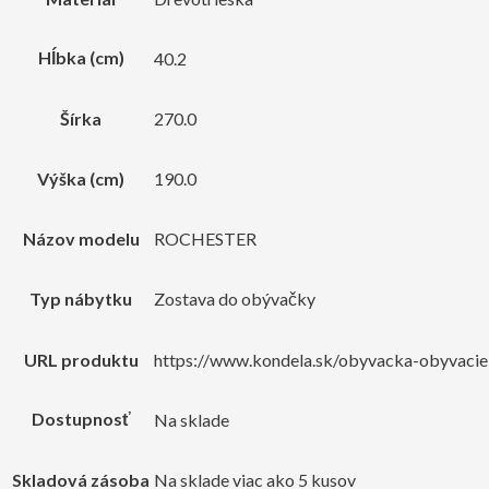
Hĺbka (cm)
40.2
Šírka
270.0
Výška (cm)
190.0
Názov modelu
ROCHESTER
Typ nábytku
Zostava do obývačky
URL produktu
https://www.kondela.sk/obyvacka-obyvacie-
Dostupnosť
Na sklade
Skladová zásoba
Na sklade viac ako 5 kusov