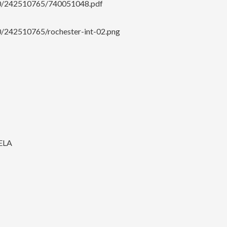
000/242510765/740051048.pdf
0/242510765/rochester-int-02.png
ELA