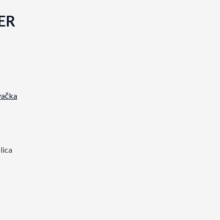
TER
ačka
lica