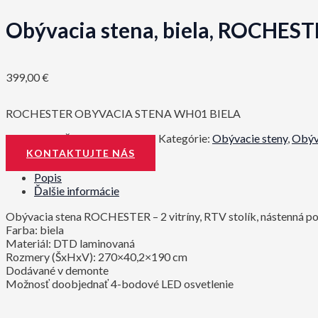
Obývacia stena, biela, ROCHES
399,00
€
ROCHESTER OBYVACIA STENA WH01 BIELA
Katalógové číslo:
0000149991
Kategórie:
Obývacie steny
,
Obýv
KONTAKTUJTE NÁS
Popis
Ďalšie informácie
Obývacia stena ROCHESTER – 2 vitríny, RTV stolík, nástenná po
Farba: biela
Materiál: DTD laminovaná
Rozmery (ŠxHxV): 270×40,2×190 cm
Dodávané v demonte
Možnosť doobjednať 4-bodové LED osvetlenie