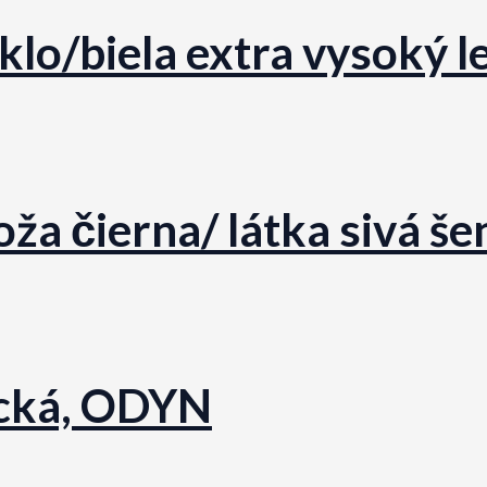
sklo/biela extra vysoký 
ža čierna/ látka sivá še
ická, ODYN