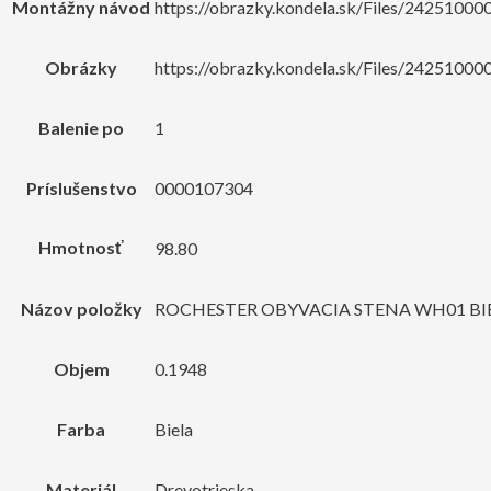
Montážny návod
https://obrazky.kondela.sk/Files/242510
Obrázky
https://obrazky.kondela.sk/Files/24251000
Balenie po
1
Príslušenstvo
0000107304
Hmotnosť
98.80
Názov položky
ROCHESTER OBYVACIA STENA WH01 BI
Objem
0.1948
Farba
Biela
Materiál
Drevotrieska