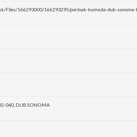
a.sk/Files/166293000/166293295/perinak-komoda-dub-sonoma-
-02-040, DUB SONOMA