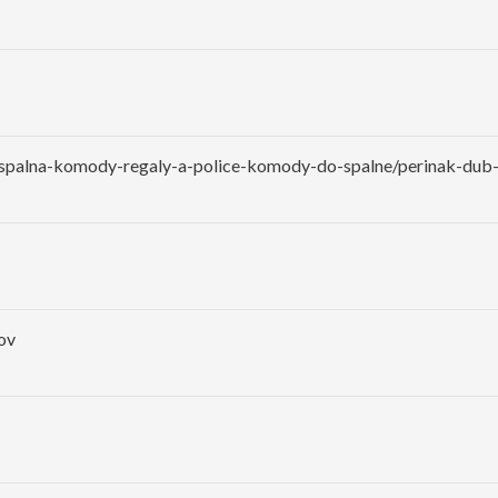
/spalna-komody-regaly-a-police-komody-do-spalne/perinak-du
ov