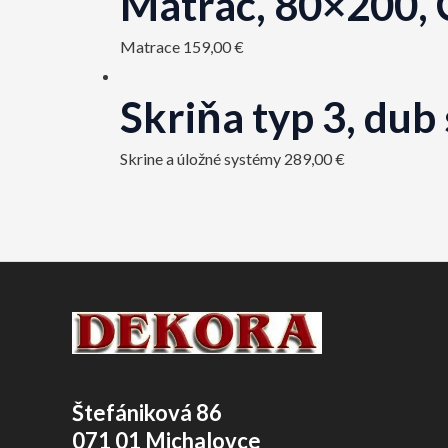
Matrac, 80×200, C
Matrace
159,00
€
Skriňa typ 3, d
Skrine a úložné systémy
289,00
€
Štefániková 86
071 01 Michalovce