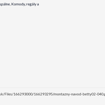
spálne
,
Komody, regály a
a.sk/Files/166293000/166293295/montazny-navod-betty02-040.