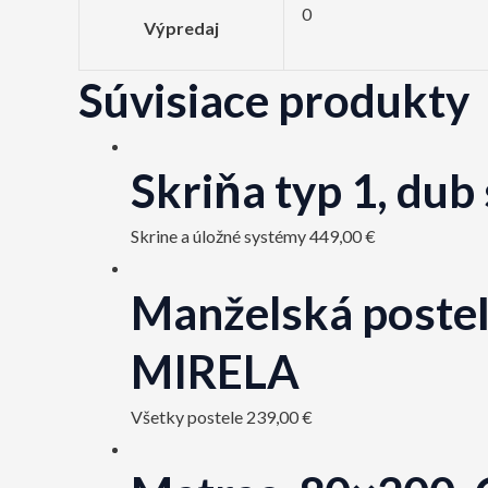
0
Výpredaj
Súvisiace produkty
Skriňa typ 1, d
Skrine a úložné systémy
449,00
€
Manželská posteľ,
MIRELA
Všetky postele
239,00
€