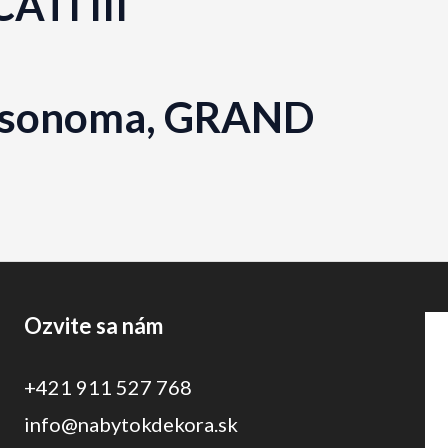
ATI III
ub sonoma, GRAND
Ozvite sa nám
+421 911 527 768
info@nabytokdekora.sk