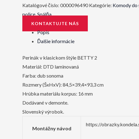
Katalógové číslo:
0000096490
Kategórie:
Komody do 
police
,
Spálňa
KONTAKTUJTE NÁS
Popis
Ďalšie informácie
Perinák v klasickom štýle BETTY 2
Materiál: DTD laminovaná
Farba: dub sonoma
Rozmery (ŠxHxV): 84,5×39,4×93,3 cm
Hrúbka materiálu korpus: 16 mm
Dodávané v demonte.
Slovenský výrobok.
https://obrazky.kondel
Montážny návod