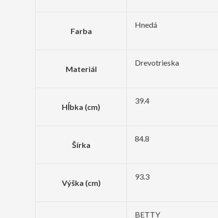
Hnedá
Farba
Drevotrieska
Materiál
39.4
Hĺbka (cm)
84.8
Šírka
93.3
Výška (cm)
BETTY