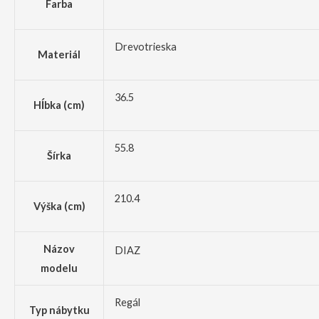
Farba
Drevotrieska
Materiál
36.5
Hĺbka (cm)
55.8
Šírka
210.4
Výška (cm)
Názov
DIAZ
modelu
Regál
Typ nábytku