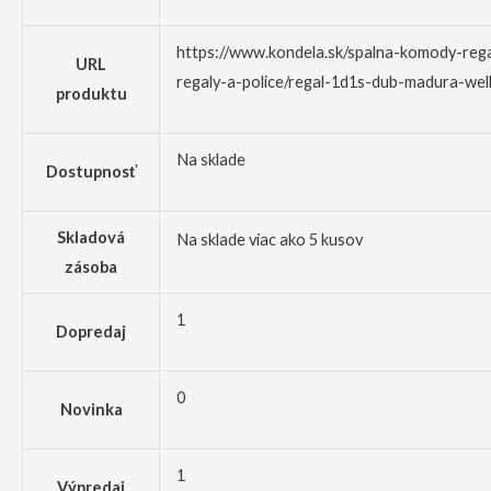
https://www.kondela.sk/spalna-komody-rega
URL
regaly-a-police/regal-1d1s-dub-madura-well
produktu
Na sklade
Dostupnosť
Skladová
Na sklade viac ako 5 kusov
zásoba
1
Dopredaj
0
Novinka
1
Výpredaj