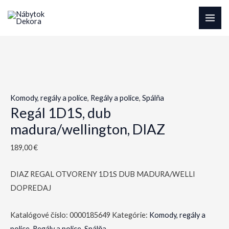
Preskočiť
na
MAI
obsah
ME
Komody, regály a police
,
Regály a police
,
Spálňa
Regál 1D1S, dub
madura/wellington, DIAZ
189,00
€
DIAZ REGAL OTVORENY 1D1S DUB MADURA/WELLI
DOPREDAJ
Katalógové číslo:
0000185649
Kategórie:
Komody, regály a
police
,
Regály a police
,
Spálňa