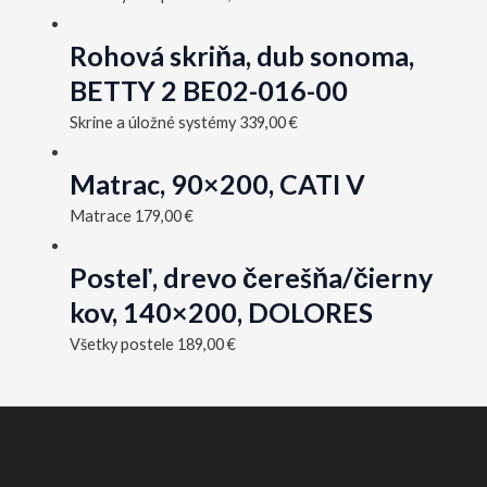
Rohová skriňa, dub sonoma,
BETTY 2 BE02-016-00
Skrine a úložné systémy
339,00
€
Matrac, 90×200, CATI V
Matrace
179,00
€
Posteľ, drevo čerešňa/čierny
kov, 140×200, DOLORES
Všetky postele
189,00
€