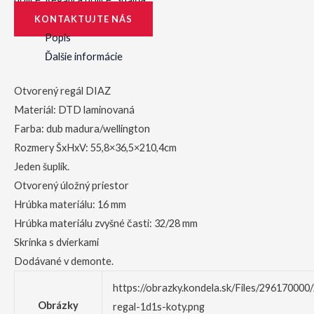
KONTAKTUJTE NÁS
Popis
Ďalšie informácie
Otvorený regál DIAZ
Materiál: DTD laminovaná
Farba: dub madura/wellington
Rozmery ŠxHxV: 55,8×36,5×210,4cm
Jeden šuplík.
Otvorený úložný priestor
Hrúbka materiálu: 16 mm
Hrúbka materiálu zvyšné časti: 32/28 mm
Skrinka s dvierkami
Dodávané v demonte.
https://obrazky.kondela.sk/Files/296170000
Obrázky
regal-1d1s-koty.png