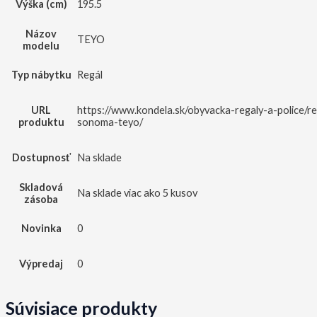
Výška (cm)
195.5
Názov
TEYO
modelu
Typ nábytku
Regál
URL
https://www.kondela.sk/obyvacka-regaly-a-police/r
produktu
sonoma-teyo/
Dostupnosť
Na sklade
Skladová
Na sklade viac ako 5 kusov
zásoba
Novinka
0
Výpredaj
0
Súvisiace produkty