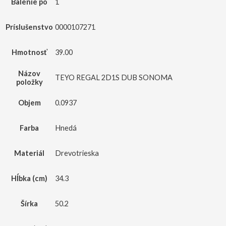
Balenie po
1
Príslušenstvo
0000107271
Hmotnosť
39.00
Názov
TEYO REGAL 2D1S DUB SONOMA
položky
Objem
0.0937
Farba
Hnedá
Materiál
Drevotrieska
Hĺbka (cm)
34.3
Šírka
50.2