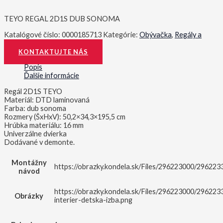
TEYO REGAL 2D1S DUB SONOMA
Katalógové číslo:
0000185713
Kategórie:
Obývačka
,
Regály a
police
KONTAKTUJTE NÁS
Popis
Ďalšie informácie
Regál 2D1S TEYO
Materiál: DTD laminovaná
Farba: dub sonoma
Rozmery (ŠxHxV): 50,2×34,3×195,5 cm
Hrúbka materiálu: 16 mm
Univerzálne dvierka
Dodávané v demonte.
Montážny
https://obrazky.kondela.sk/Files/296223000/29622
návod
https://obrazky.kondela.sk/Files/296223000/296223
Obrázky
interier-detska-izba.png