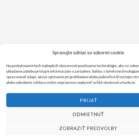
Spravujte súhlas so súbormi cookie
Na poskytovanie tých najlepších skúseností používame technológie, ako sú súbor
ukladanie a/alebo prístup k informáciám o zariadení. Súhlas s týmito technológ
spracovávať údaje, ako je správanie pri prehliadaní alebo jedinečné ID na tejto st
alebo odvolanie súhlasu môže nepriaznivo ovplyvniť určité vlastnosti a funkcie.
PRIJAŤ
ODMIETNUŤ
ZOBRAZIŤ PREDVOĽBY