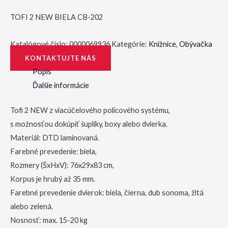
TOFI 2 NEW BIELA CB-202
Katalógové číslo:
0000069936
Kategórie:
Knižnice
,
Obývačka
KONTAKTUJTE NÁS
Popis
Ďalšie informácie
Tofi 2 NEW z viacúčelového policového systému,
s možnosťou dokúpiť šuplíky, boxy alebo dvierka.
Materiál: DTD laminovaná.
Farebné prevedenie: biela,
Rozmery (ŠxHxV): 76x29x83 cm,
Korpus je hrubý až 35 mm.
Farebné prevedenie dvierok: biela, čierna, dub sonoma, žltá
alebo zelená.
Nosnosť: max. 15-20 kg