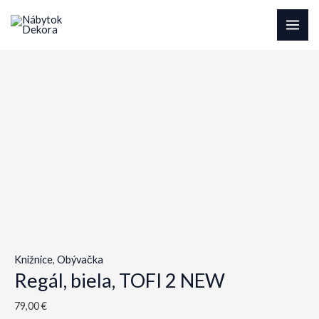
Preskočiť
na
MAI
obsah
ME
Knižnice
,
Obývačka
Regál, biela, TOFI 2 NEW
79,00
€