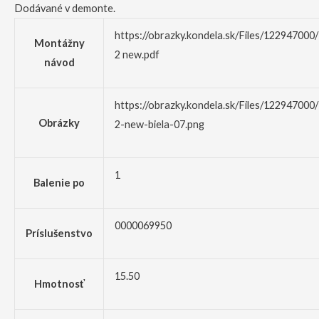
Dodávané v demonte.
https://obrazky.kondela.sk/Files/122947000
Montážny
2 new.pdf
návod
https://obrazky.kondela.sk/Files/122947000
Obrázky
2-new-biela-07.png
1
Balenie po
0000069950
Príslušenstvo
15.50
Hmotnosť