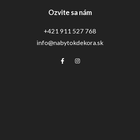
Ozvite sa nám
+421 911 527 768
info@nabytokdekora.sk