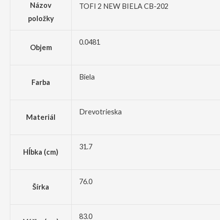
Názov
TOFI 2 NEW BIELA CB-202
položky
0.0481
Objem
Biela
Farba
Drevotrieska
Materiál
31.7
Hĺbka (cm)
76.0
Šírka
83.0