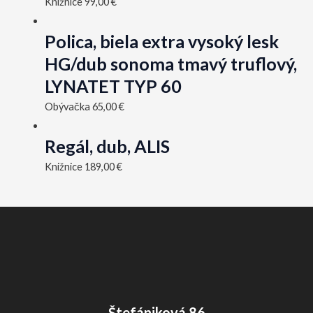
Knižnice
99,00
€
Polica, biela extra vysoký lesk
HG/dub sonoma tmavý truflový,
LYNATET TYP 60
Obývačka
65,00
€
Regál, dub, ALIS
Knižnice
189,00
€
Štefániková 86