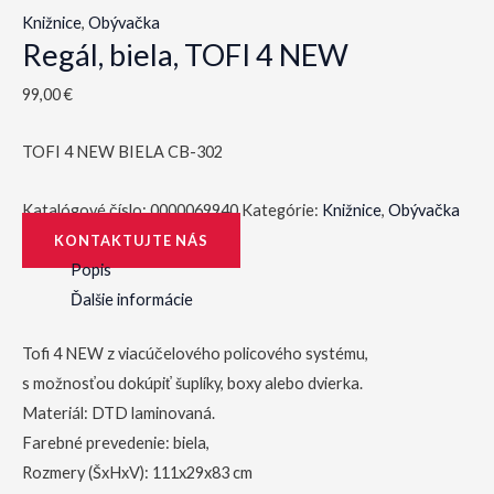
Knižnice
,
Obývačka
Regál, biela, TOFI 4 NEW
99,00
€
TOFI 4 NEW BIELA CB-302
Katalógové číslo:
0000069940
Kategórie:
Knižnice
,
Obývačka
KONTAKTUJTE NÁS
Popis
Ďalšie informácie
Tofi 4 NEW z viacúčelového policového systému,
s možnosťou dokúpiť šuplíky, boxy alebo dvierka.
Materiál: DTD laminovaná.
Farebné prevedenie: biela,
Rozmery (ŠxHxV): 111x29x83 cm