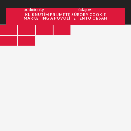
podmienky
údajov
KLIKNUTÍM PRIJMETE SÚBORY COOKIE
MARKETING A POVOLÍTE TENTO OBSAH