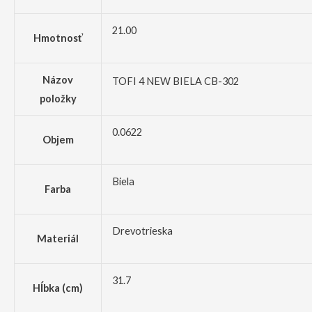
21.00
Hmotnosť
Názov
TOFI 4 NEW BIELA CB-302
položky
0.0622
Objem
Biela
Farba
Drevotrieska
Materiál
31.7
Hĺbka (cm)