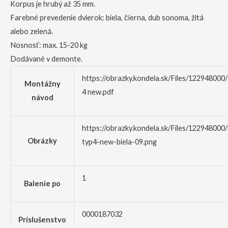
Korpus je hrubý až 35 mm.
Farebné prevedenie dvierok: biela, čierna, dub sonoma, žltá
alebo zelená.
Nosnosť: max. 15-20 kg
Dodávané v demonte.
https://obrazky.kondela.sk/Files/122948000
Montážny
4 new.pdf
návod
https://obrazky.kondela.sk/Files/122948000
Obrázky
typ4-new-biela-09.png
1
Balenie po
0000187032
Príslušenstvo