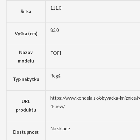
111.0
Šírka
83.0
Výška (cm)
Názov
TOFI
modelu
Regál
Typ nábytku
https://www.kondela.sk/obyvacka-kniznice/re
URL
4-new/
produktu
Na sklade
Dostupnosť