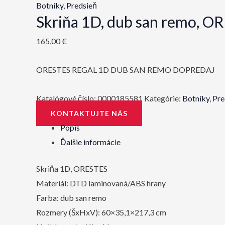
Botníky
,
Predsieň
Skriňa 1D, dub san remo, O
165,00
€
ORESTES REGAL 1D DUB SAN REMO DOPREDAJ
Katalógové číslo:
0000185581
Kategórie:
Botníky
,
Pre
KONTAKTUJTE NÁS
Popis
Ďalšie informácie
Skriňa 1D, ORESTES
Materiál: DTD laminovaná/ABS hrany
Farba: dub san remo
Rozmery (ŠxHxV): 60×35,1×217,3 cm