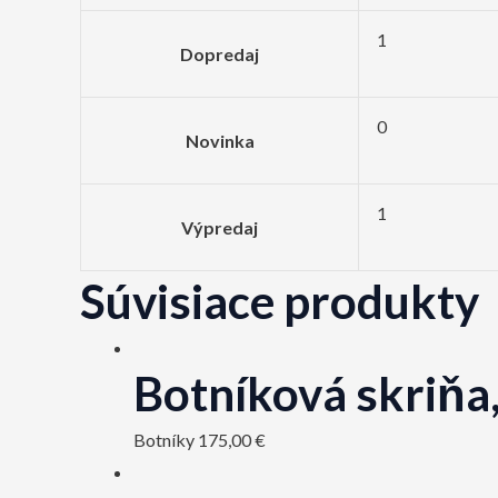
1
Dopredaj
0
Novinka
1
Výpredaj
Súvisiace produkty
Botníková skriň
Botníky
175,00
€