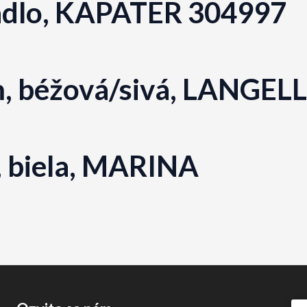
kadlo, KAPATER 304997
m, béžová/sivá, LANGEL
, biela, MARINA