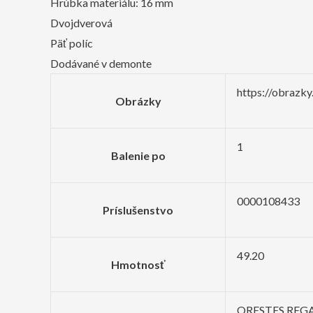
Hrúbka materiálu: 16 mm
Dvojdverová
Päť políc
Dodávané v demonte
https://obrazk
Obrázky
1
Balenie po
0000108433
Príslušenstvo
49.20
Hmotnosť
ORESTES REG