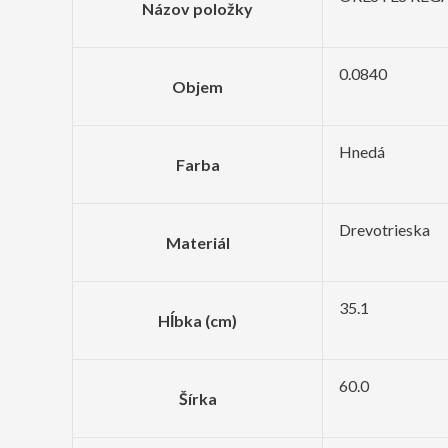
Názov položky
0.0840
Objem
Hnedá
Farba
Drevotrieska
Materiál
35.1
Hĺbka (cm)
60.0
Šírka