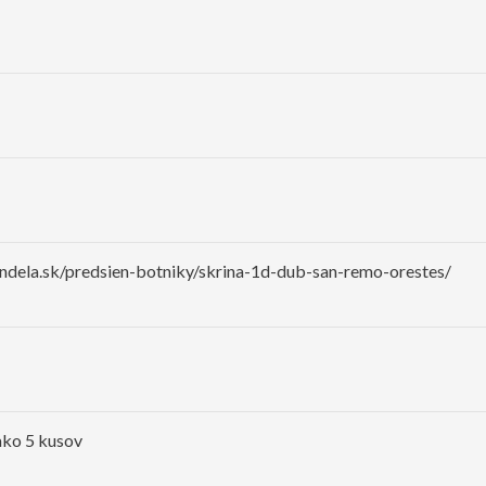
ndela.sk/predsien-botniky/skrina-1d-dub-san-remo-orestes/
ako 5 kusov