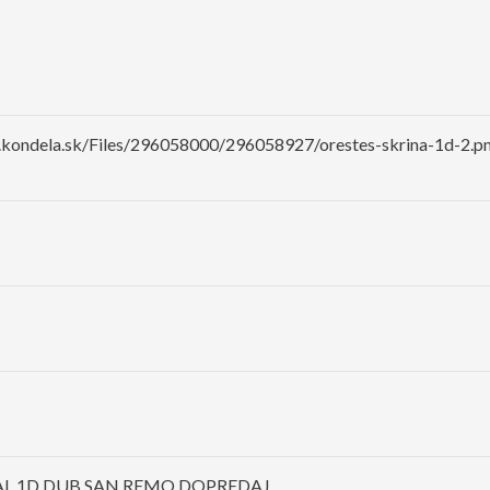
y.kondela.sk/Files/296058000/296058927/orestes-skrina-1d-2.p
AL 1D DUB SAN REMO DOPREDAJ