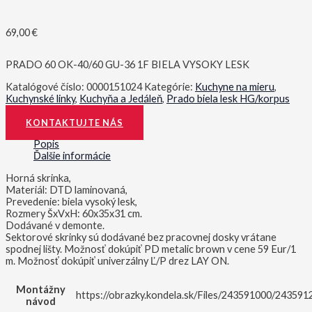
69,00
€
PRADO 60 OK-40/60 GU-36 1F BIELA VYSOKY LESK
Katalógové číslo:
0000151024
Kategórie:
Kuchyne na mieru
,
Kuchynské linky
,
Kuchyňa a Jedáleň
,
Prado biela lesk HG/korpus
sivá
KONTAKTUJTE NÁS
Popis
Ďalšie informácie
Horná skrinka,
Materiál: DTD laminovaná,
Prevedenie: biela vysoký lesk,
Rozmery ŠxVxH: 60x35x31 cm.
Dodávané v demonte.
Sektorové skrinky sú dodávané bez pracovnej dosky vrátane
spodnej lišty. Možnosť dokúpiť PD metalic brown v cene 59 Eur/1
m. Možnosť dokúpiť univerzálny Ľ/P drez LAY ON.
Montážny
https://obrazky.kondela.sk/Files/243591000/24359
návod