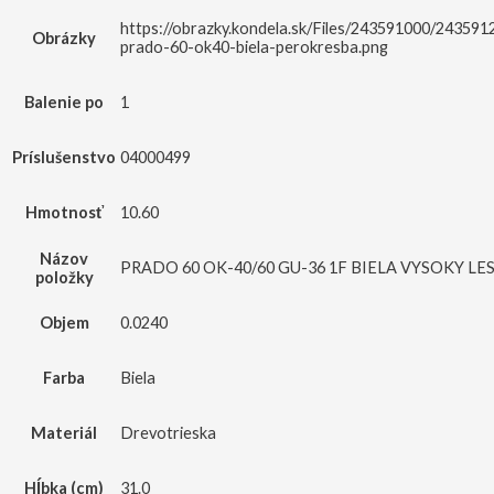
https://obrazky.kondela.sk/Files/243591000/243591
Obrázky
prado-60-ok40-biela-perokresba.png
Balenie po
1
Príslušenstvo
04000499
Hmotnosť
10.60
Názov
PRADO 60 OK-40/60 GU-36 1F BIELA VYSOKY LE
položky
Objem
0.0240
Farba
Biela
Materiál
Drevotrieska
Hĺbka (cm)
31.0