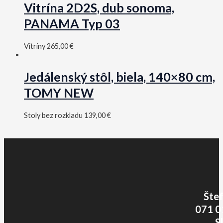
Vitrína 2D2S, dub sonoma,
PANAMA Typ 03
Vitríny
265,00
€
Jedálenský stôl, biela, 140×80 cm,
TOMY NEW
Stoly bez rozkladu
139,00
€
Šte
071 0
S