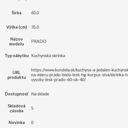
Šírka
60.0
Výška (cm)
35.0
Názov
PRADO
modelu
Typ nábytku
Kuchynská skrinka
https://www.kondela.sk/kuchyna-a-jedalen-kuchynsk
URL
na-mieru-prado-biela-lesk-hg-korpus-siva/skrinka-h
produktu
vysoky-lesk-prado-60-ok-40/
Dostupnosť
Na sklade
Skladová
5
zásoba
Novinka
0