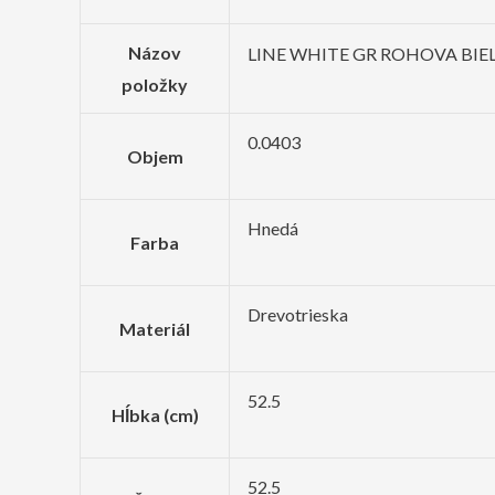
Názov
LINE WHITE GR ROHOVA BI
položky
0.0403
Objem
Hnedá
Farba
Drevotrieska
Materiál
52.5
Hĺbka (cm)
52.5