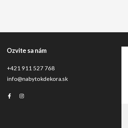
Ozvite sa nám
+421 911 527 768
info@nabytokdekora.sk