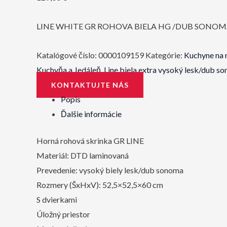
LINE WHITE GR ROHOVA BIELA HG /DUB SONO
Katalógové číslo:
0000109159
Kategórie:
Kuchyne na 
Kuchyňa a Jedáleň
,
Line biela extra vysoký lesk/dub s
KONTAKTUJTE NÁS
Popis
Ďalšie informácie
Horná rohová skrinka GR LINE
Materiál: DTD laminovaná
Prevedenie: vysoký biely lesk/dub sonoma
Rozmery (ŠxHxV): 52,5×52,5×60 cm
S dvierkami
Úložný priestor