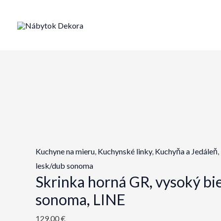
Preskočiť
na
obsah
Kuchyne na mieru
,
Kuchynské linky
,
Kuchyňa a Jedáleň
,
lesk/dub sonoma
Skrinka horná GR, vysoký bie
sonoma, LINE
129,00
€