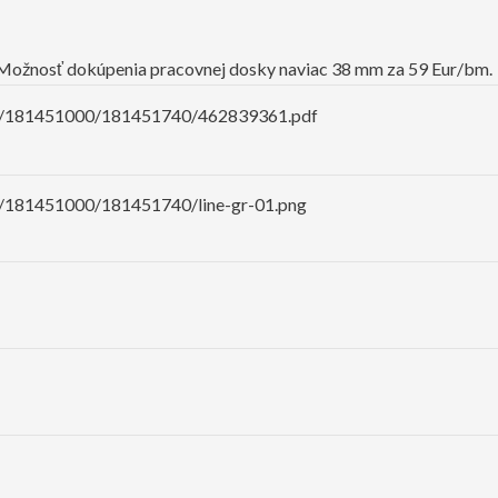
Možnosť dokúpenia pracovnej dosky naviac 38 mm za 59 Eur/bm.
iles/181451000/181451740/462839361.pdf
es/181451000/181451740/line-gr-01.png