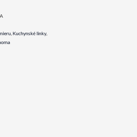
MA
mieru
,
Kuchynské linky
,
onoma