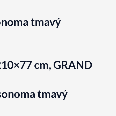
 sonoma tmavý
1-210×77 cm, GRAND
 sonoma tmavý