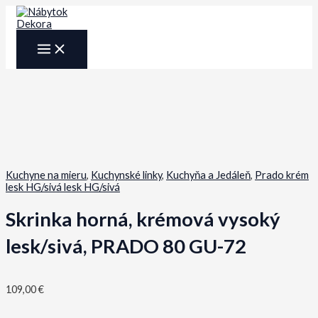
Preskočiť
na
obsah
MAIN
MENU
Kuchyne na mieru
,
Kuchynské linky
,
Kuchyňa a Jedáleň
,
Prado krém
lesk HG/sivá lesk HG/sivá
Skrinka horná, krémová vysoký
lesk/sivá, PRADO 80 GU-72
109,00
€