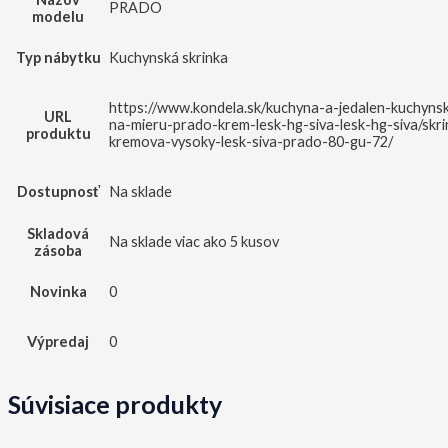
PRADO
modelu
Typ nábytku
Kuchynská skrinka
https://www.kondela.sk/kuchyna-a-jedalen-kuchynsk
URL
na-mieru-prado-krem-lesk-hg-siva-lesk-hg-siva/skr
produktu
kremova-vysoky-lesk-siva-prado-80-gu-72/
Dostupnosť
Na sklade
Skladová
Na sklade viac ako 5 kusov
zásoba
Novinka
0
Výpredaj
0
Súvisiace produkty