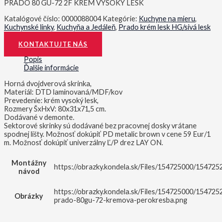
PRADO 80 GU-72 2F KREM VYSOKY LESK
Katalógové číslo:
0000088004
Kategórie:
Kuchyne na mieru
,
Kuchynské linky
,
Kuchyňa a Jedáleň
,
Prado krém lesk HG/sivá lesk
HG/sivá
KONTAKTUJTE NÁS
Popis
Ďalšie informácie
Horná dvojdverová skrinka,
Materiál: DTD laminovaná/MDF/kov
Prevedenie: krém vysoký lesk,
Rozmery ŠxHxV: 80x31x71,5 cm.
Dodávané v demonte.
Sektorové skrinky sú dodávané bez pracovnej dosky vrátane
spodnej lišty. Možnosť dokúpiť PD metalic brown v cene 59 Eur/1
m. Možnosť dokúpiť univerzálny Ľ/P drez LAY ON.
Montážny
https://obrazky.kondela.sk/Files/154725000/15472
návod
https://obrazky.kondela.sk/Files/154725000/154725
Obrázky
prado-80gu-72-kremova-perokresba.png