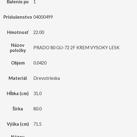
Balenie po
1
Príslušenstvo
04000499
Hmotnosť
22.00
Názov
PRADO 80 GU-72 2F KREM VYSOKY LESK
položky
Objem
0.0420
Materiál
Drevotrieska
Hĺbka (cm)
31.0
Šírka
80.0
Výška (cm)
71.5
Názov