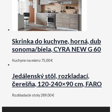
Skrinka do kuchyne, horná, dub
sonoma/biela, CYRA NEW G 60
Kuchyne na mieru
75,00
€
Jedálenský stôl, rozkladací,
čerešňa, 120-240×90 cm, FARO
Rozkladacie stoly
289,00
€