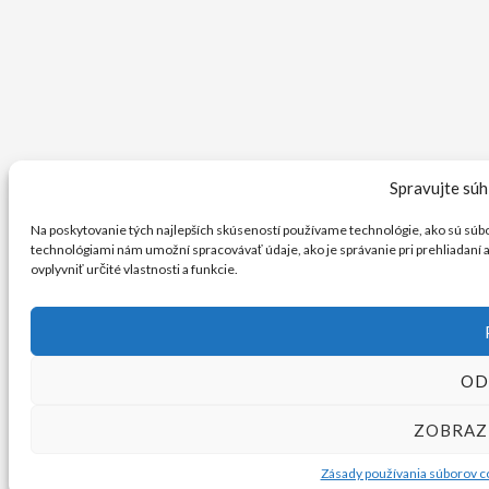
Spravujte súh
Na poskytovanie tých najlepších skúseností používame technológie, ako sú súbor
technológiami nám umožní spracovávať údaje, ako je správanie pri prehliadaní 
ovplyvniť určité vlastnosti a funkcie.
OD
ZOBRAZ
Zásady používania súborov c