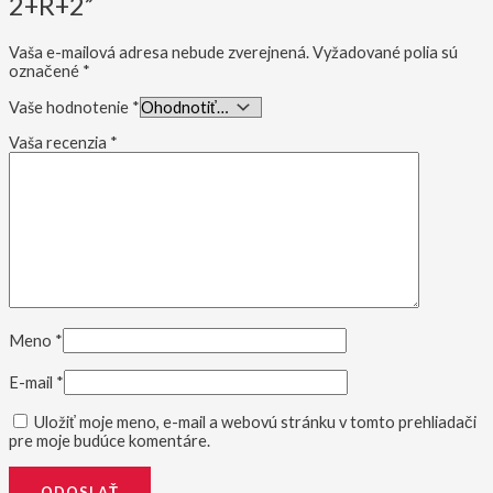
2+R+2”
Vaša e-mailová adresa nebude zverejnená.
Vyžadované polia sú
označené
*
Vaše hodnotenie
*
Vaša recenzia
*
Meno
*
E-mail
*
Uložiť moje meno, e-mail a webovú stránku v tomto prehliadači
pre moje budúce komentáre.