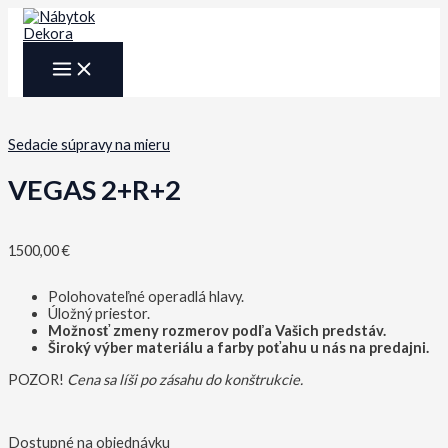
Preskočiť
na
obsah
MAIN
MENU
Sedacie súpravy na mieru
VEGAS 2+R+2
1500,00
€
Polohovateľné operadlá hlavy.
Úložný priestor.
Možnosť zmeny rozmerov podľa Vašich predstáv.
Široký výber materiálu a farby poťahu u nás na predajni.
POZOR!
Cena sa líši po zásahu do konštrukcie.
Dostupné na objednávku