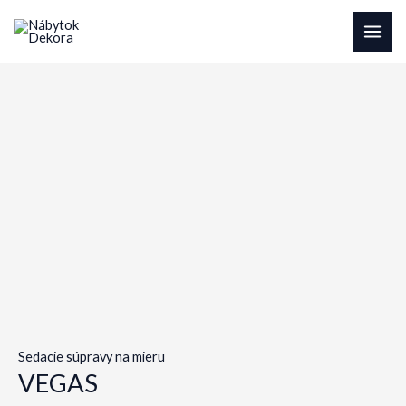
Preskočiť
na
MAI
obsah
ME
Sedacie súpravy na mieru
VEGAS