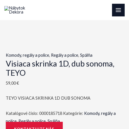
Preskočiť
na
MAI
obsah
ME
Komody, regály a police
,
Regály a police
,
Spálňa
Visiaca skrinka 1D, dub sonoma,
TEYO
59,00
€
TEYO VISIACA SKRINKA 1D DUB SONOMA
Katalógové číslo:
0000185718
Kategórie:
Komody, regály a
police
,
Regály a police
,
Spálňa
KONTAKTUJTE NÁS