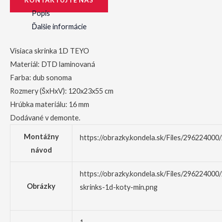
Popis
Ďalšie informácie
Visiaca skrinka 1D TEYO
Materiál: DTD laminovaná
Farba: dub sonoma
Rozmery (ŠxHxV): 120x23x55 cm
Hrúbka materiálu: 16 mm
Dodávané v demonte.
Montážny
https://obrazky.kondela.sk/Files/29622400
návod
https://obrazky.kondela.sk/Files/296224000
Obrázky
skrinks-1d-koty-min.png