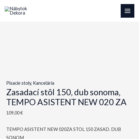
Preskočiť
na
MAI
obsah
ME
Písacie stoly
,
Kancelária
Zasadací stôl 150, dub sonoma,
TEMPO ASISTENT NEW 020 ZA
109,00
€
TEMPO ASISTENT NEW 020ZA STOL 150 ZASAD. DUB
SONOM