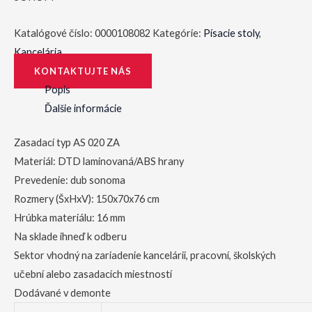
Katalógové číslo:
0000108082
Kategórie:
Písacie stoly
,
Kancelária
KONTAKTUJTE NÁS
Popis
Ďalšie informácie
Zasadací typ AS 020 ZA
Materiál: DTD laminovaná/ABS hrany
Prevedenie: dub sonoma
Rozmery (ŠxHxV): 150x70x76 cm
Hrúbka materiálu: 16 mm
Na sklade ihneď k odberu
Sektor vhodný na zariadenie kancelárii, pracovní, školských
učební alebo zasadacích miestností
Dodávané v demonte