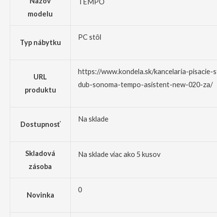
Názov
TEMPO
modelu
PC stôl
Typ nábytku
https://www.kondela.sk/kancelaria-pisacie-s
URL
dub-sonoma-tempo-asistent-new-020-za/
produktu
Na sklade
Dostupnosť
Skladová
Na sklade viac ako 5 kusov
zásoba
0
Novinka