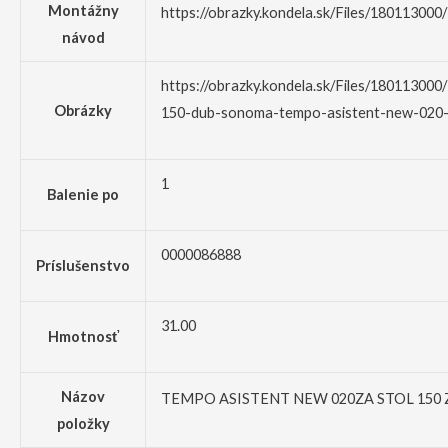
Montážny
https://obrazky.kondela.sk/Files/18011300
návod
https://obrazky.kondela.sk/Files/180113000
Obrázky
150-dub-sonoma-tempo-asistent-new-020-z
1
Balenie po
0000086888
Príslušenstvo
31.00
Hmotnosť
Názov
TEMPO ASISTENT NEW 020ZA STOL 150
položky