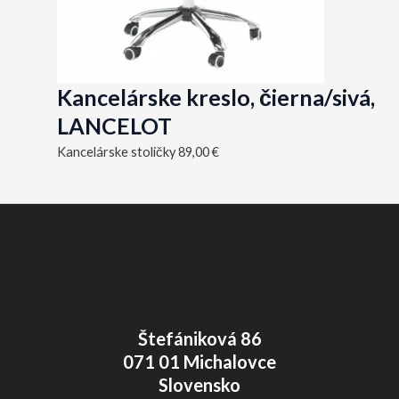
Kancelárske kreslo, čierna/sivá,
LANCELOT
Kancelárske stoličky
89,00
€
Štefániková 86
071 01 Michalovce
Slovensko