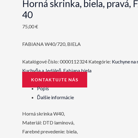
Horná skrinka, biela, pravá
40
75,00
€
FABIANA W40/720, BIELA
Katalógové číslo:
0000112324
Kategórie:
Kuchyne na 
Kuchyňa a Jedáleň
,
Fabiana biela
KONTAKTUJTE NÁS
Popis
Ďalšie informácie
Horná skrinka W40,
Materiál: DTD laminová,
Farebné prevedenie: biela,