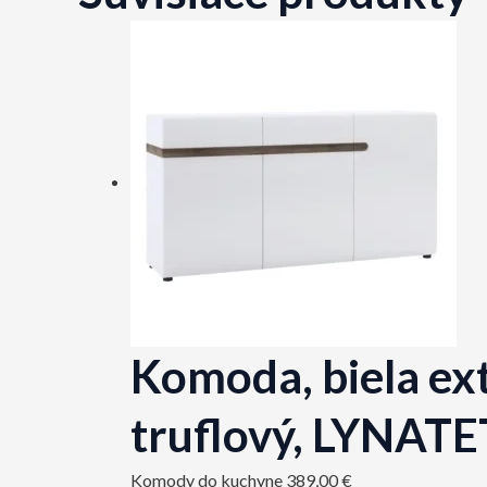
Komoda, biela ex
truflový, LYNATE
Komody do kuchyne
389,00
€