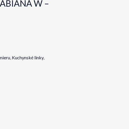
, FABIANA W –
mieru
,
Kuchynské linky
,