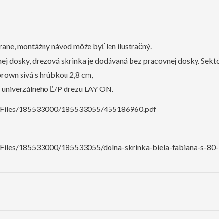
rane, montážny návod môže byť len ilustračný.
ej dosky, drezová skrinka je dodávaná bez pracovnej dosky. Sekt
rown sivá s hrúbkou 2,8 cm,
a univerzálneho Ľ/P drezu LAY ON.
sk/Files/185533000/185533055/455186960.pdf
/Files/185533000/185533055/dolna-skrinka-biela-fabiana-s-80-z