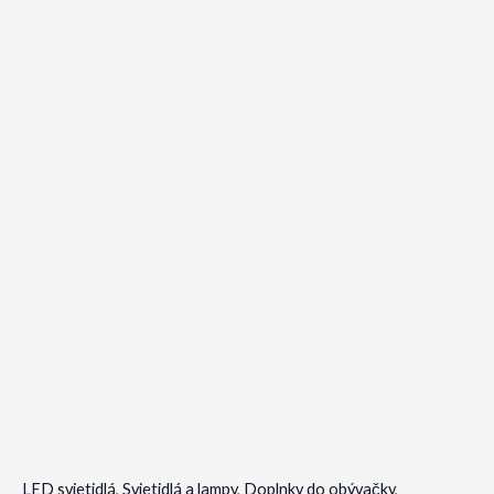
LED svietidlá
,
Svietidlá a lampy
,
Doplnky do obývačky
,