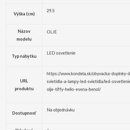
29.5
Výška (cm)
Názov
OLJE
modelu
LED osvetlenie
Typ nábytku
https://www.kondela.sk/obyvacka-doplnky-
URL
svietidla-a-lampy-led-svietidla/led-osvetlen
produktu
olje-tiffy-helio-esena-benol/
Na objednávku
Dostupnosť