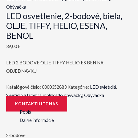
Obývačka
LED osvetlenie, 2-bodové, biela,
OLJE, TIFFY, HELIO, ESENA,
BENOL
39,00
€
LED 2 BODOVE OLJE TIFFY HELIO ES BEN NA
OBJEDNAVKU
Katalógové číslo:
0000352883
Kategórie:
LED svietidlá
,
Svietidlá a lampy
,
Doplnky do obývačky
,
Obývačka
KONTAKTUJTE NÁS
Popis
Ďalšie informácie
2-bodové