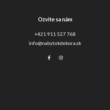
Ozvite sa nám
+421 911 527 768
info@nabytokdekora.sk