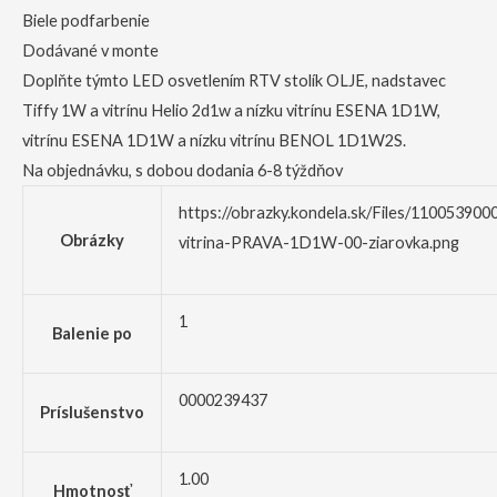
Biele podfarbenie
Dodávané v monte
Doplňte týmto LED osvetlením RTV stolík OLJE, nadstavec
Tiffy 1W a vitrínu Helio 2d1w a nízku vitrínu ESENA 1D1W,
vitrínu ESENA 1D1W a nízku vitrínu BENOL 1D1W2S.
Na objednávku, s dobou dodania 6-8 týždňov
https://obrazky.kondela.sk/Files/11005390
Obrázky
vitrina-PRAVA-1D1W-00-ziarovka.png
1
Balenie po
0000239437
Príslušenstvo
1.00
Hmotnosť